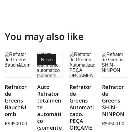
You may also like
Novo
Refrator
Auto
Refrator
Refrator
de
Refrator
de
de
Greens
totalmen
Greens
Greens
Bauch&L
te
Automati
SHIN-
omb
automáti
zado.
NINPON
co
PEÇA
R$4500.00
R$4500.00
(somente
ORÇAME