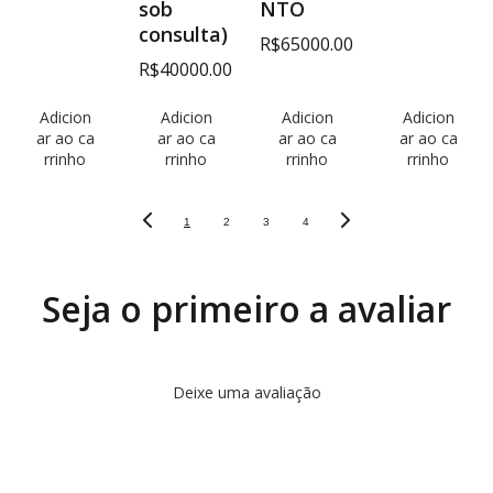
sob
NTO
consulta)
R$65000.00
R$40000.00
Adicion
Adicion
Adicion
Adicion
ar ao ca
ar ao ca
ar ao ca
ar ao ca
rrinho
rrinho
rrinho
rrinho
1
2
3
4
Seja o primeiro a avaliar
Deixe uma avaliação