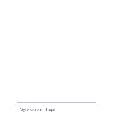
Serviços
Manutenção e venda de equipamentos 
oftalmológicos novos e usados.
CONTATO
marcosbenjamin@oficinadeoptica.com
+55 21 98779 8182
ANÚNCIOS
Seu e-mail para contato