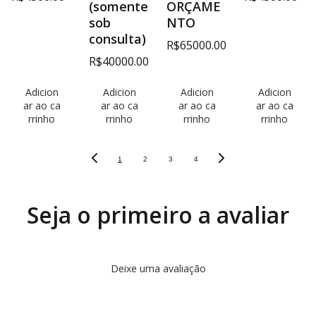
(somente
ORÇAME
sob
NTO
consulta)
R$65000.00
R$40000.00
Adicion
Adicion
Adicion
Adicion
ar ao ca
ar ao ca
ar ao ca
ar ao ca
rrinho
rrinho
rrinho
rrinho
1
2
3
4
Seja o primeiro a avaliar
Deixe uma avaliação