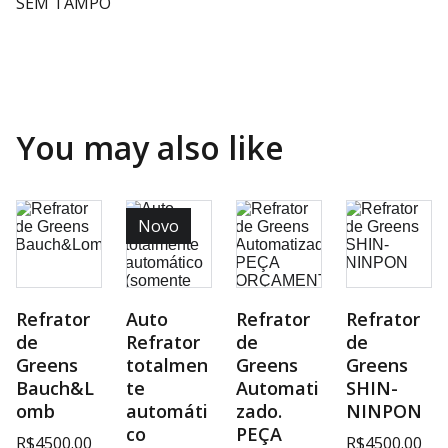
SEM TAMPO
You may also like
Novo
Refrator
Auto
Refrator
Refrator
de
Refrator
de
de
Greens
totalmen
Greens
Greens
Bauch&L
te
Automati
SHIN-
omb
automáti
zado.
NINPON
co
PEÇA
R$4500.00
R$4500.00